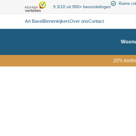
Ruime col
9.3/10 uit 900+ beoordelingen
Art Bavel
Binnenkijkers
Over ons
Contact
Woonw
20% kortin