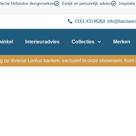
lectie Hollandse designmerken
Eerlijk en persoonlijk advies
Inspiratie
0161 431462
info@bastiaan
inkel
Interieuradvies
Collecties
Merken
g op diverse Leolux banken, exclusief in onze showroom. Kom p