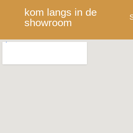
kom langs in de
S
showroom