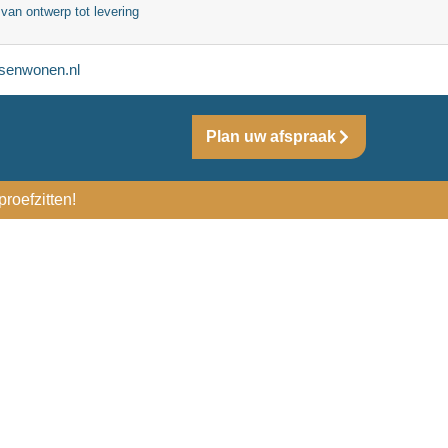
 van ontwerp tot levering
senwonen.nl
Plan uw afspraak
roefzitten!