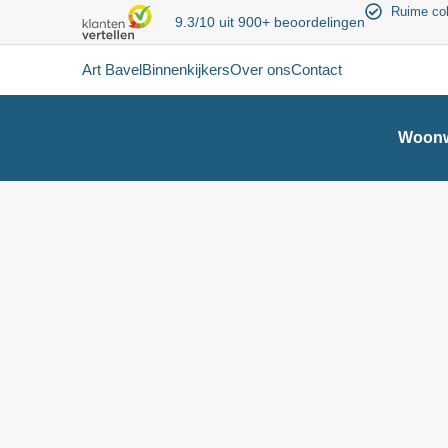
Ruime col
9.3/10 uit 900+ beoordelingen
Art Bavel
Binnenkijkers
Over ons
Contact
Woonw