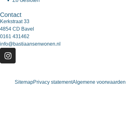
Zo
Gesloten
Contact
Kerkstraat 33
4854 CD Bavel
0161 431462
info@bastiaansenwonen.nl
Sitemap
Privacy statement
Algemene voorwaarden
Bastiaansen Wonen
9.3 / 10
900+ beoordelingen