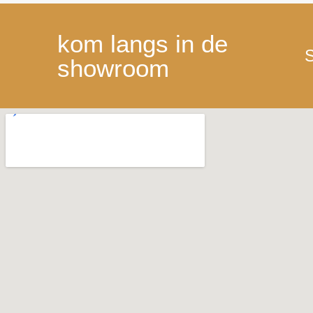
kom langs in de
S
showroom