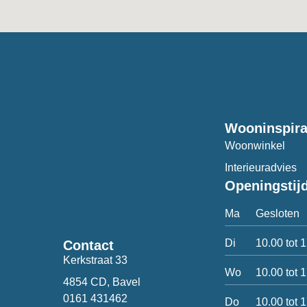
Wooninspira
Woonwinkel
Interieuradvies
Openingstij
Ma
Gesloten
Di
10.00 tot 
Contact
Kerkstraat 33
Wo
10.00 tot 
4854 CD, Bavel
0161 431462
Do
10.00 tot 