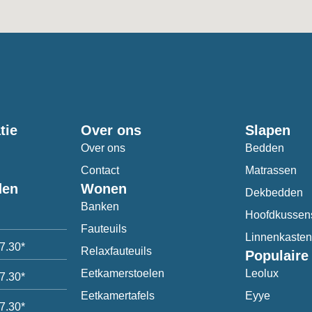
tie
Over ons
Slapen
Over ons
Bedden
Contact
Matrassen
den
Wonen
Dekbedden
Banken
Hoofdkussen
Fauteuils
Linnenkasten
17.30*
Relaxfauteuils
Populaire
Eetkamerstoelen
Leolux
17.30*
Eetkamertafels
Eyye
17.30*