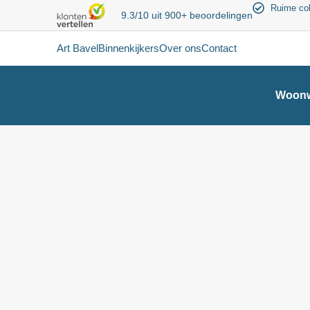
Ruime col
9.3/10 uit 900+ beoordelingen
Art Bavel
Binnenkijkers
Over ons
Contact
Woonw