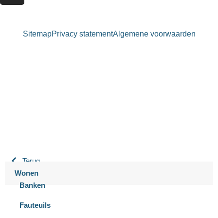
Sitemap
Privacy statement
Algemene voorwaarden
Bastiaansen Wonen
9.3 / 10
900+ beoordelingen
Terug
Wonen
Banken
Fauteuils