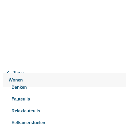
Bastiaansen Wonen
9.3 / 10
900+ beoordelingen
Terug
Wonen
Banken
Fauteuils
Relaxfauteuils
Eetkamerstoelen