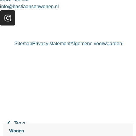
info@bastiaansenwonen.nl
Sitemap
Privacy statement
Algemene voorwaarden
Bastiaansen Wonen
9.3 / 10
900+ beoordelingen
Terug
Wonen