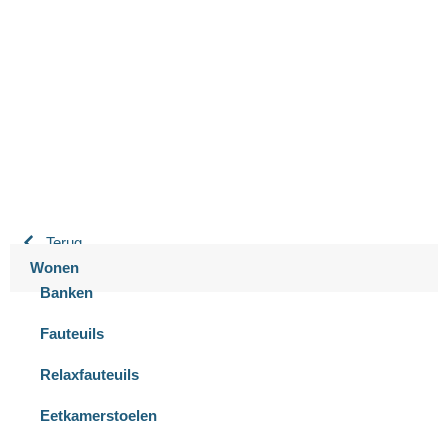
Bastiaansen Wonen
9.3 / 10
900+ beoordelingen
Terug
Wonen
Banken
Fauteuils
Relaxfauteuils
Eetkamerstoelen