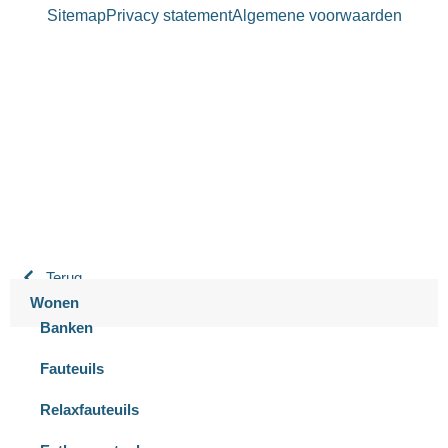
Sitemap
Privacy statement
Algemene voorwaarden
Bastiaansen Wonen
9.3 / 10
900+ beoordelingen
Terug
Wonen
Banken
Fauteuils
Relaxfauteuils