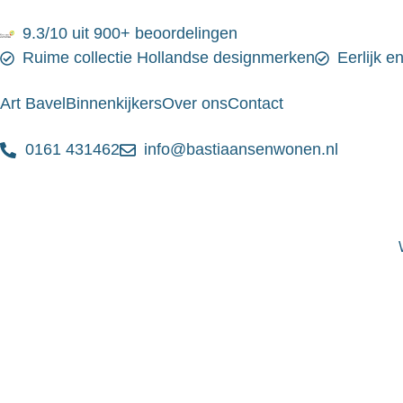
9.3/10 uit 900+ beoordelingen
Ruime collectie Hollandse designmerken
Eerlijk e
Art Bavel
Binnenkijkers
Over ons
Contact
0161 431462
info@bastiaansenwonen.nl