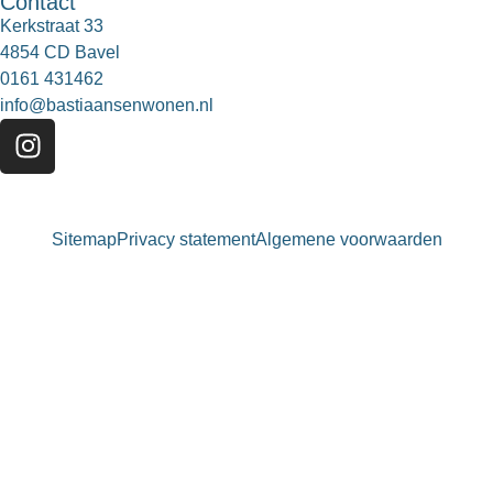
Contact
Kerkstraat 33
4854 CD Bavel
0161 431462
info@bastiaansenwonen.nl
Sitemap
Privacy statement
Algemene voorwaarden
Bastiaansen Wonen
9.3 / 10
900+ beoordelingen