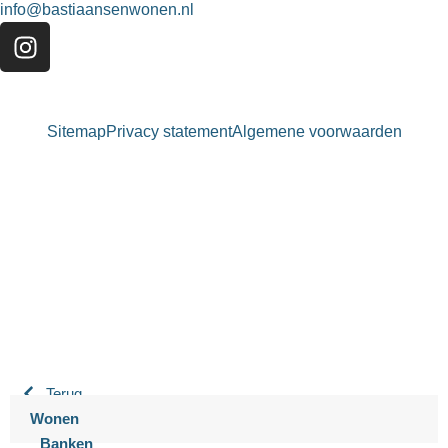
info@bastiaansenwonen.nl
Sitemap
Privacy statement
Algemene voorwaarden
Bastiaansen Wonen
9.3 / 10
900+ beoordelingen
Terug
Wonen
Banken