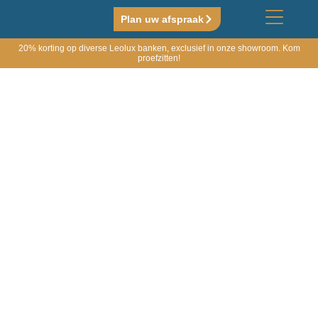
Plan uw afspraak
20% korting op diverse Leolux banken, exclusief in onze showroom. Kom
proefzitten!