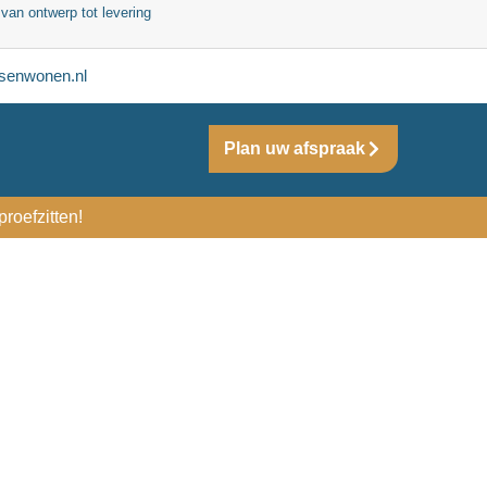
 van ontwerp tot levering
senwonen.nl
Plan uw afspraak
roefzitten!