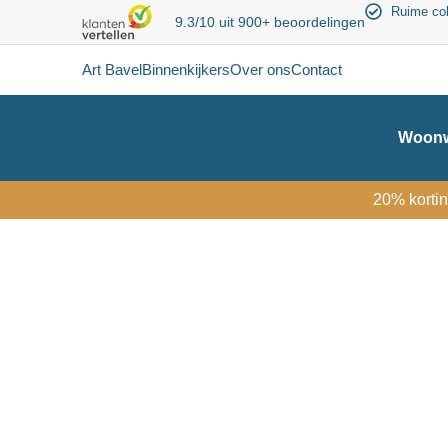
Ruime col
9.3/10 uit 900+ beoordelingen
Art Bavel
Binnenkijkers
Over ons
Contact
Woonw
20% kortin