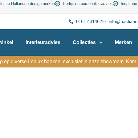
lectie Hollandse designmerken
Eerlijk en persoonlijk advies
Inspiratie
0161 431462
info@bastiaan
inkel
Interieuradvies
Collecties
Merken
g op diverse Leolux banken, exclusief in onze showroom. Kom p