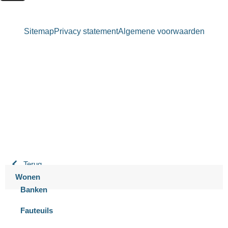
Sitemap
Privacy statement
Algemene voorwaarden
Bastiaansen Wonen
9.3 / 10
900+ beoordelingen
Terug
Wonen
Banken
Fauteuils