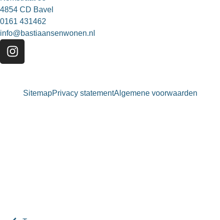
4854 CD Bavel
0161 431462
info@bastiaansenwonen.nl
Sitemap
Privacy statement
Algemene voorwaarden
Bastiaansen Wonen
9.3 / 10
900+ beoordelingen