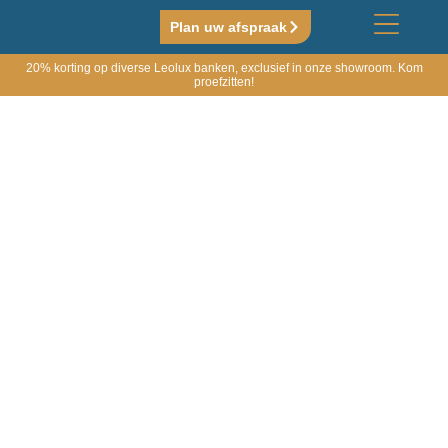
Plan uw afspraak
20% korting op diverse Leolux banken, exclusief in onze showroom. Kom
proefzitten!