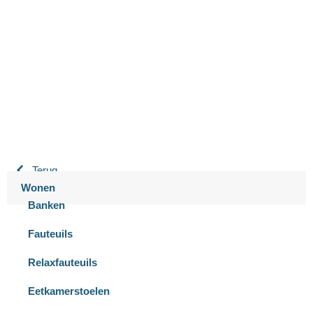
Bastiaansen Wonen
9.3 / 10
900+ beoordelingen
Terug
Wonen
Banken
Fauteuils
Relaxfauteuils
Eetkamerstoelen