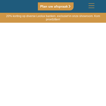
Plan uw afspraak
20% korting op diverse Leolux banken, exclusief in onze showroom. Kom
proefzitten!