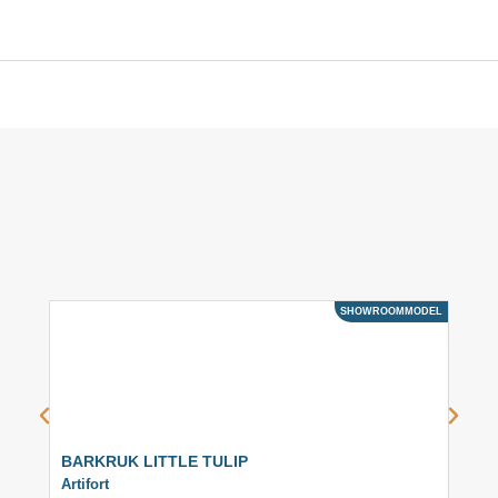
SHOWROOMMODEL
ACTIE
BARKRUK LITTLE TULIP
BAR
Artifort
Artifo