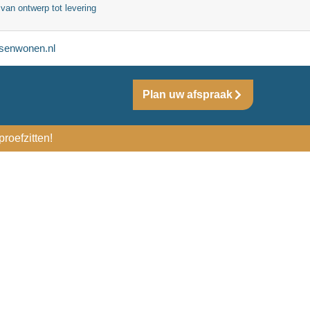
 van ontwerp tot levering
senwonen.nl
Plan uw afspraak
roefzitten!