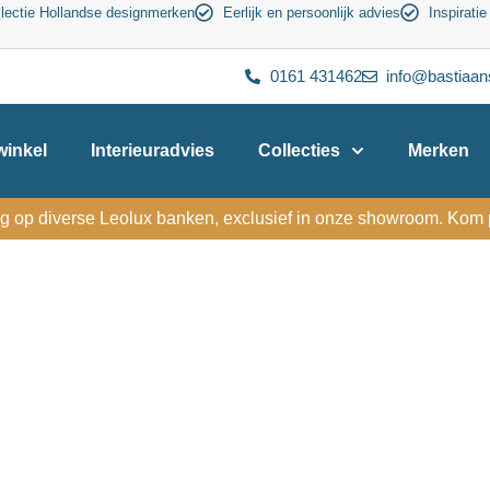
lectie Hollandse designmerken
Eerlijk en persoonlijk advies
Inspiratie
0161 431462
info@bastiaan
inkel
Interieuradvies
Collecties
Merken
g op diverse Leolux banken, exclusief in onze showroom. Kom p