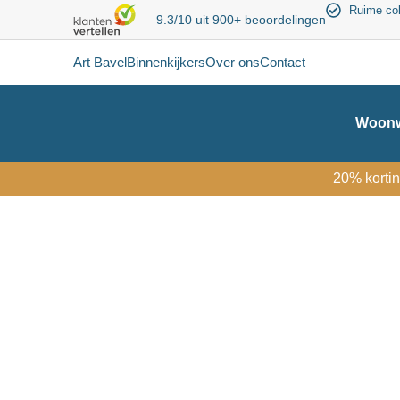
Ruime col
9.3/10 uit 900+ beoordelingen
Art Bavel
Binnenkijkers
Over ons
Contact
Woonw
20% kortin