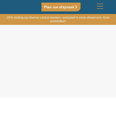
Plan uw afspraak
20% korting op diverse Leolux banken, exclusief in onze showroom. Kom
proefzitten!