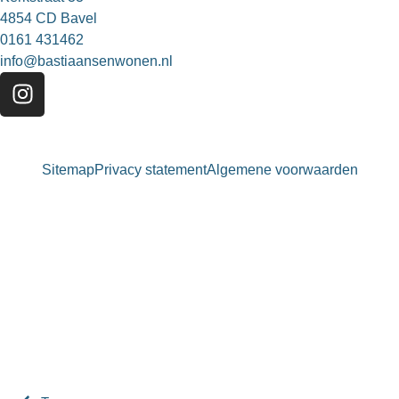
4854 CD Bavel
0161 431462
info@bastiaansenwonen.nl
Sitemap
Privacy statement
Algemene voorwaarden
Bastiaansen Wonen
9.3 / 10
900+ beoordelingen