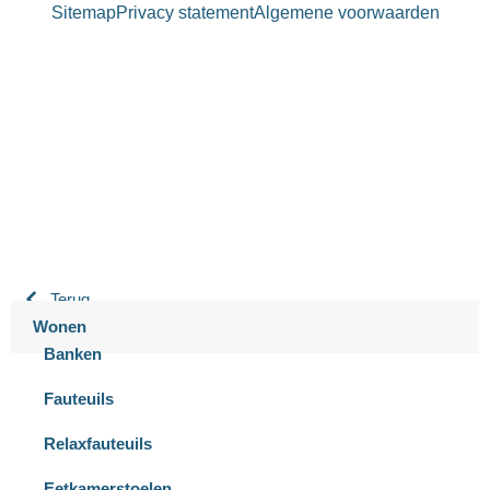
Sitemap
Privacy statement
Algemene voorwaarden
Bastiaansen Wonen
9.3 / 10
900+ beoordelingen
Terug
Wonen
Banken
Fauteuils
Relaxfauteuils
Eetkamerstoelen