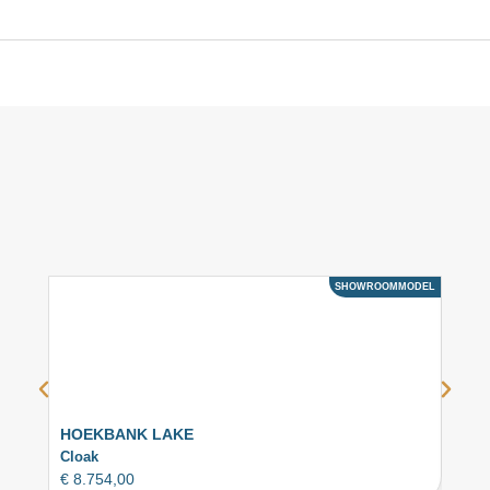
SHOWROOMMODEL
ACTIE
HOEKBANK LAKE
BAN
Cloak
Cloa
€
8.754,00
€
3.1