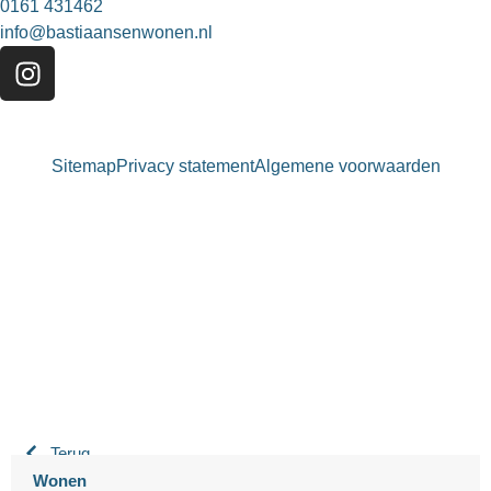
0161 431462
info@bastiaansenwonen.nl
Sitemap
Privacy statement
Algemene voorwaarden
Bastiaansen Wonen
9.3 / 10
900+ beoordelingen
Terug
Wonen