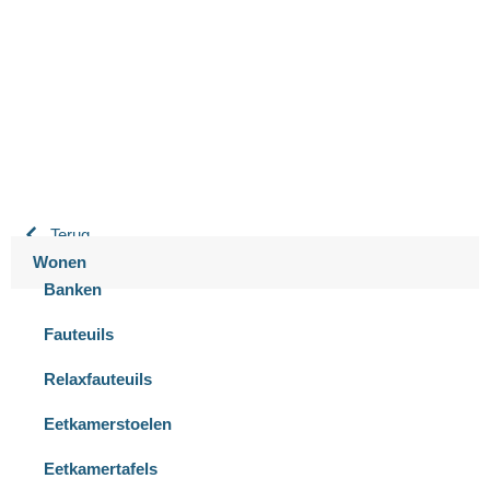
Bastiaansen Wonen
9.3 / 10
900+ beoordelingen
Terug
Wonen
Banken
Fauteuils
Relaxfauteuils
Eetkamerstoelen
Eetkamertafels