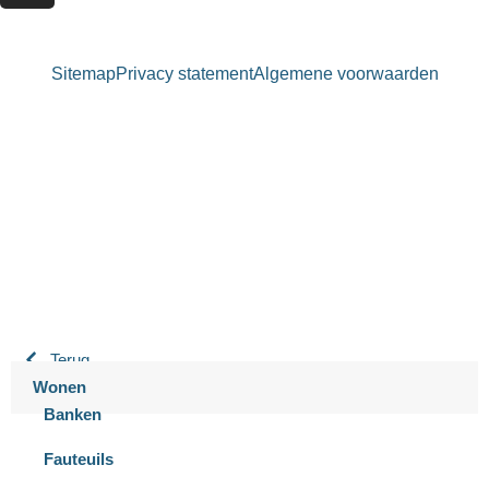
Sitemap
Privacy statement
Algemene voorwaarden
Bastiaansen Wonen
9.3 / 10
900+ beoordelingen
Terug
Wonen
Banken
Fauteuils