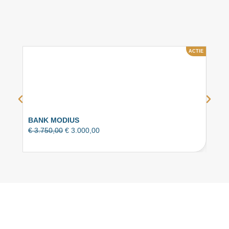
ACTIE
BANK MODIUS
BAN
€
3.750,00
€
3.000,00
Eyye
€
2.7