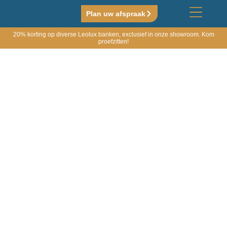
Plan uw afspraak
20% korting op diverse Leolux banken, exclusief in onze showroom. Kom
proefzitten!