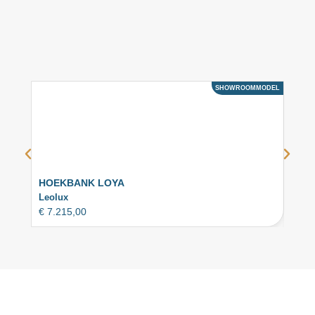
SHOWROOMMODEL
ACTIE
HOEKBANK LOYA
HOE
Leolux
Desi
€
7.215,00
€
8.7