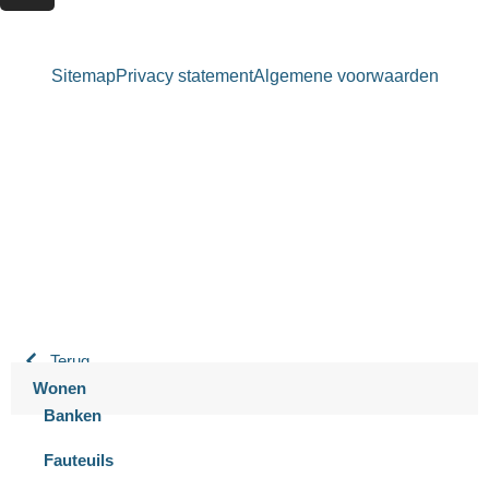
Sitemap
Privacy statement
Algemene voorwaarden
Bastiaansen Wonen
9.3 / 10
900+ beoordelingen
Terug
Wonen
Banken
Fauteuils