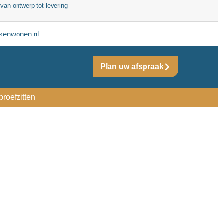
 van ontwerp tot levering
senwonen.nl
Plan uw afspraak
roefzitten!