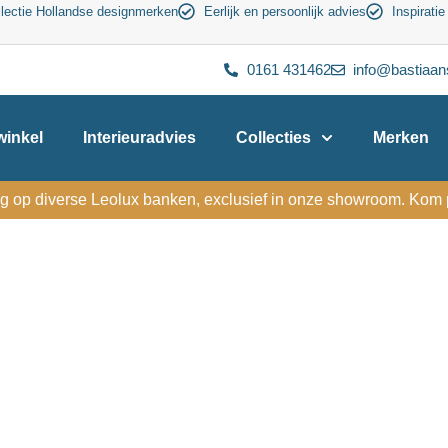
lectie Hollandse designmerken
Eerlijk en persoonlijk advies
Inspiratie
0161 431462
info@bastiaan
inkel
Interieuradvies
Collecties
Merken
g op diverse Leolux banken, exclusief in onze showroom. Kom p