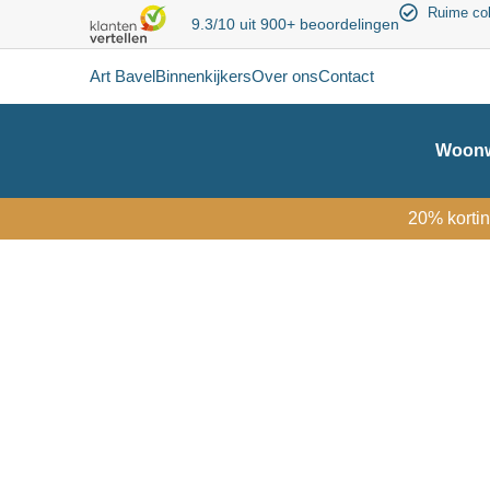
Ruime col
9.3/10 uit 900+ beoordelingen
Art Bavel
Binnenkijkers
Over ons
Contact
Woonw
20% kortin