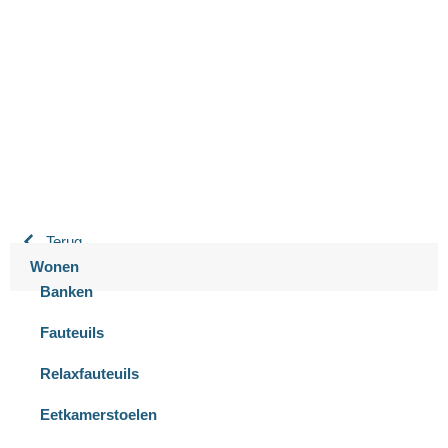
Bastiaansen Wonen
9.3 / 10
900+ beoordelingen
Terug
Wonen
Banken
Fauteuils
Relaxfauteuils
Eetkamerstoelen