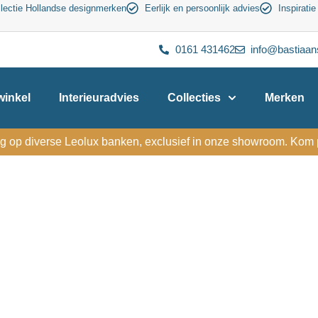
lectie Hollandse designmerken
Eerlijk en persoonlijk advies
Inspiratie
0161 431462
info@bastiaan
inkel
Interieuradvies
Collecties
Merken
g op diverse Leolux banken, exclusief in onze showroom. Kom p