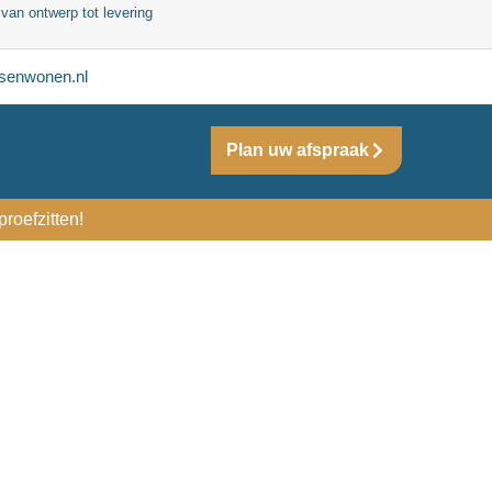
 van ontwerp tot levering
senwonen.nl
Plan uw afspraak
roefzitten!