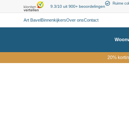
Ruime col
9.3/10 uit 900+ beoordelingen
Art Bavel
Binnenkijkers
Over ons
Contact
Woonw
20% kortin