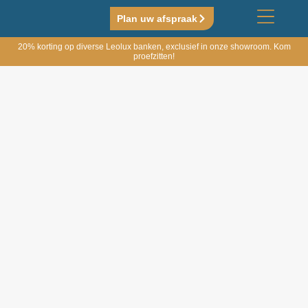
Plan uw afspraak
20% korting op diverse Leolux banken, exclusief in onze showroom. Kom
proefzitten!