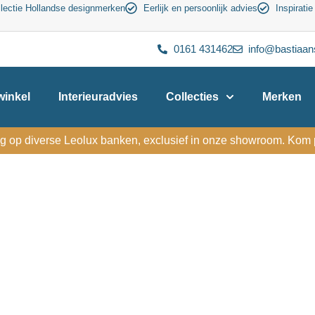
lectie Hollandse designmerken
Eerlijk en persoonlijk advies
Inspiratie
0161 431462
info@bastiaan
inkel
Interieuradvies
Collecties
Merken
g op diverse Leolux banken, exclusief in onze showroom. Kom p