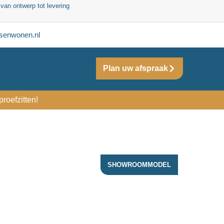
 van ontwerp tot levering
senwonen.nl
Plan uw afspraak
roefzitten!
SHOWROOMMODEL
ACTIE