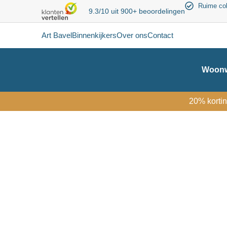
Ruime col
9.3/10 uit 900+ beoordelingen
Art Bavel
Binnenkijkers
Over ons
Contact
Woonw
20% kortin