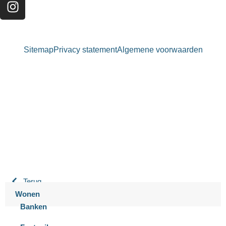
Sitemap
Privacy statement
Algemene voorwaarden
Bastiaansen Wonen
9.3 / 10
900+ beoordelingen
Terug
Wonen
Banken