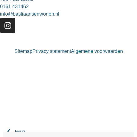
0161 431462
info@bastiaansenwonen.nl
Sitemap
Privacy statement
Algemene voorwaarden
Bastiaansen Wonen
9.3 / 10
900+ beoordelingen
Terug