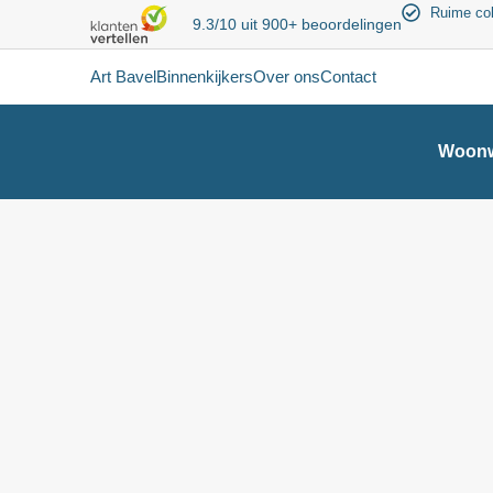
Ruime col
9.3/10 uit 900+ beoordelingen
Art Bavel
Binnenkijkers
Over ons
Contact
Woonw