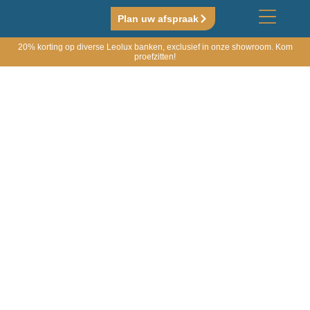
Plan uw afspraak
20% korting op diverse Leolux banken, exclusief in onze showroom. Kom
proefzitten!