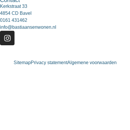
Contact
Kerkstraat 33
4854 CD Bavel
0161 431462
info@bastiaansenwonen.nl
Sitemap
Privacy statement
Algemene voorwaarden
Bastiaansen Wonen
9.3 / 10
900+ beoordelingen