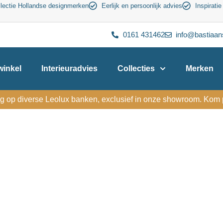
lectie Hollandse designmerken
Eerlijk en persoonlijk advies
Inspiratie
0161 431462
info@bastiaan
inkel
Interieuradvies
Collecties
Merken
g op diverse Leolux banken, exclusief in onze showroom. Kom p