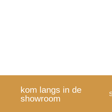
kom langs in de
S
showroom