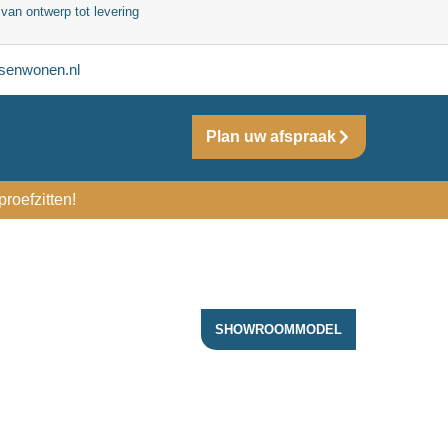
 van ontwerp tot levering
senwonen.nl
Plan uw afspraak
roefzitten!
SHOWROOMMODEL
ACTIE