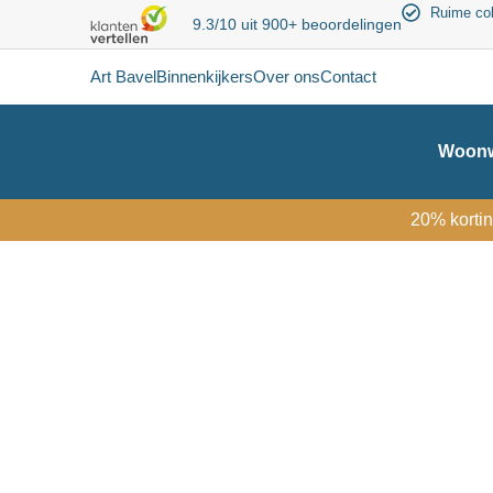
Ruime col
9.3/10 uit 900+ beoordelingen
Art Bavel
Binnenkijkers
Over ons
Contact
Woonw
20% kortin