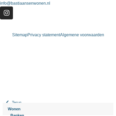
info@bastiaansenwonen.nl
Sitemap
Privacy statement
Algemene voorwaarden
Bastiaansen Wonen
9.3 / 10
900+ beoordelingen
Terug
Wonen
Banken