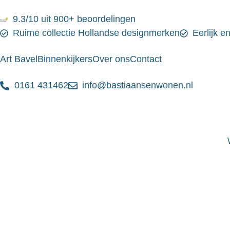
9.3/10 uit 900+ beoordelingen
Ruime collectie Hollandse designmerken
Eerlijk e
Art Bavel
Binnenkijkers
Over ons
Contact
0161 431462
info@bastiaansenwonen.nl