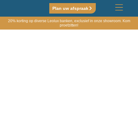
Plan uw afspraak
20% korting op diverse Leolux banken, exclusief in onze showroom. Kom
proefzitten!