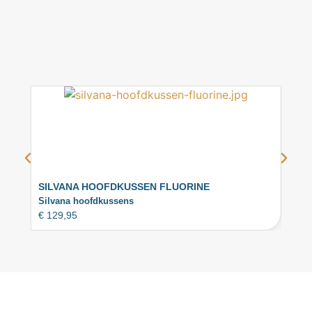
SILVANA HOOFDKUSSEN FLUORINE
SIL
€
129
Silvana hoofdkussens
€
129,95