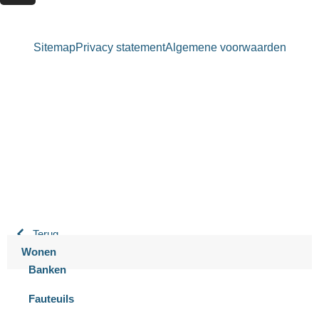
Sitemap
Privacy statement
Algemene voorwaarden
Bastiaansen Wonen
9.3 / 10
900+ beoordelingen
Terug
Wonen
Banken
Fauteuils