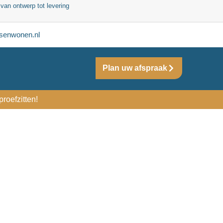
 van ontwerp tot levering
senwonen.nl
Plan uw afspraak
roefzitten!