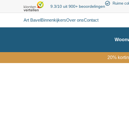
Ruime col
9.3/10 uit 900+ beoordelingen
Art Bavel
Binnenkijkers
Over ons
Contact
Woonw
20% kortin