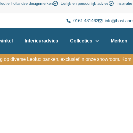
lectie Hollandse designmerken
Eerlijk en persoonlijk advies
Inspiratie
0161 431462
info@bastiaan
inkel
Interieuradvies
Collecties
Merken
g op diverse Leolux banken, exclusief in onze showroom. Kom p