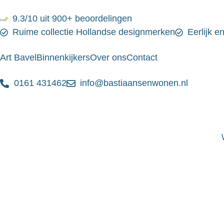
9.3/10 uit 900+ beoordelingen
Ruime collectie Hollandse designmerken
Eerlijk e
Art Bavel
Binnenkijkers
Over ons
Contact
0161 431462
info@bastiaansenwonen.nl