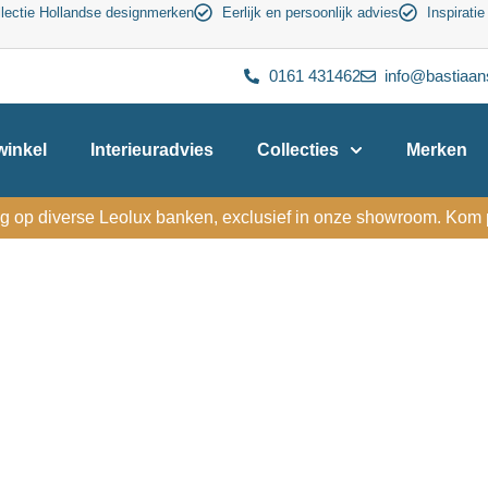
lectie Hollandse designmerken
Eerlijk en persoonlijk advies
Inspiratie
0161 431462
info@bastiaan
inkel
Interieuradvies
Collecties
Merken
g op diverse Leolux banken, exclusief in onze showroom. Kom p