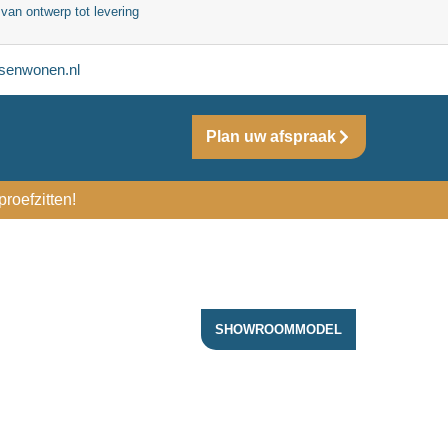
 van ontwerp tot levering
senwonen.nl
Plan uw afspraak
roefzitten!
SHOWROOMMODEL
ACTIE