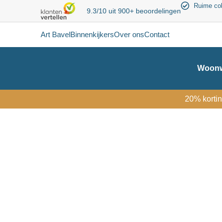
Ruime col
9.3/10 uit 900+ beoordelingen
Art Bavel
Binnenkijkers
Over ons
Contact
Woonw
20% kortin