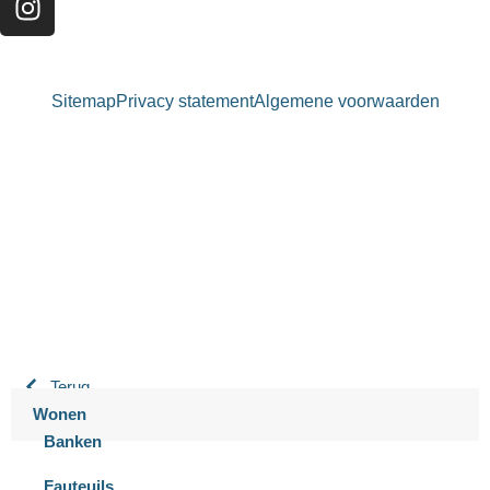
Sitemap
Privacy statement
Algemene voorwaarden
Bastiaansen Wonen
9.3 / 10
900+ beoordelingen
Terug
Wonen
Banken
Fauteuils