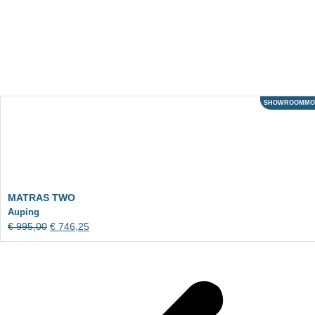
SHOWROOMMO
A
MATRAS TWO
Auping
€
995,00
€
746,25