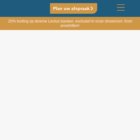
Plan uw afspraak
20% korting op diverse Leolux banken, exclusief in onze showroom. Kom
proefzitten!